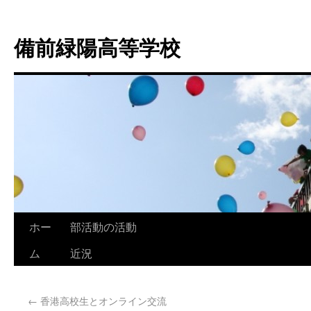
備前緑陽高等学校
ホー
部活動の活動
ム
近況
←
香港高校生とオンライン交流