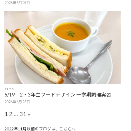
2026年6月25日
BLOG
6/19 2・3年生フードデザイン 一学期調理実習
2026年6月23日
Page:
Next
1
2
…
31
»
2022年11月以前のブログは、
こちらへ