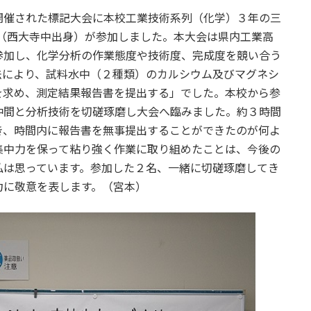
開催された標記大会に本校工業技術系列（化学）３年の三
（西大寺中出身）が参加しました。本大会は県内工業高
参加し、化学分析の作業態度や技術度、完成度を競い合う
法により、試料水中（２種類）のカルシウム及びマグネシ
を求め、測定結果報告書を提出する」でした。本校から参
仲間と分析技術を切磋琢磨し大会へ臨みました。約３時間
き、時間内に報告書を無事提出することができたのが何よ
集中力を保って粘り強く作業に取り組めたことは、今後の
私は思っています。参加した２名、一緒に切磋琢磨してき
力に敬意を表します。（宮本）