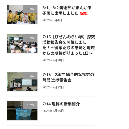
8/1、8/2 美術部がまんが甲
BLOG
子園に出場しました
新着!!
2026年8月4日
7/15【びぜんみらい学】探究
BLOG
活動報告会を開催しまし
た！〜後輩たちの感動と地域
からの期待が詰まった1日〜
2026年7月28日
7/16 2年生 総合的な探究の
BLOG
時間 進捗報告会
2026年7月22日
7/14 理科の授業紹介
BLOG
2026年7月15日