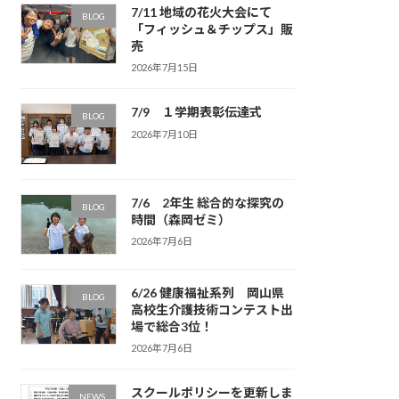
7/11 地域の花火大会にて
BLOG
「フィッシュ＆チップス」販
売
2026年7月15日
7/9 １学期表彰伝達式
BLOG
2026年7月10日
7/6 2年生 総合的な探究の
BLOG
時間（森岡ゼミ）
2026年7月6日
6/26 健康福祉系列 岡山県
BLOG
高校生介護技術コンテスト出
場で総合3位！
2026年7月6日
スクールポリシーを更新しま
NEWS