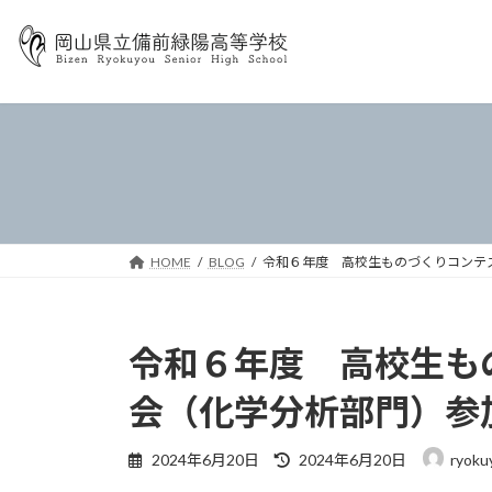
コ
ナ
ン
ビ
テ
ゲ
ン
ー
ツ
シ
へ
ョ
ス
ン
キ
に
ッ
移
プ
動
HOME
BLOG
令和６年度 高校生ものづくりコンテ
令和６年度 高校生も
会（化学分析部門）参
最
2024年6月20日
2024年6月20日
ryoku
終