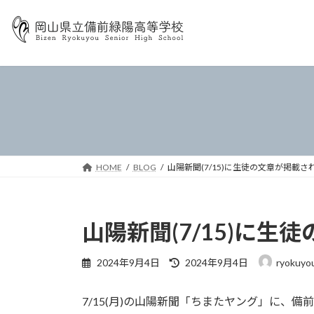
コ
ナ
ン
ビ
テ
ゲ
ン
ー
ツ
シ
へ
ョ
ス
ン
キ
に
ッ
移
プ
動
HOME
BLOG
山陽新聞(7/15)に生徒の文章が掲載さ
山陽新聞(7/15)に
最
2024年9月4日
2024年9月4日
ryokuyo
終
更
7/15(月)の山陽新聞「ちまたヤング」に、
新