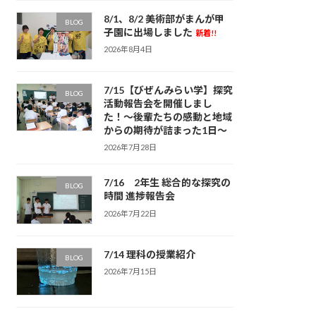
8/1、8/2 美術部がまんが甲
BLOG
子園に出場しました
新着!!
2026年8月4日
7/15【びぜんみらい学】探究
BLOG
活動報告会を開催しまし
た！〜後輩たちの感動と地域
からの期待が詰まった1日〜
2026年7月28日
7/16 2年生 総合的な探究の
BLOG
時間 進捗報告会
2026年7月22日
7/14 理科の授業紹介
BLOG
2026年7月15日