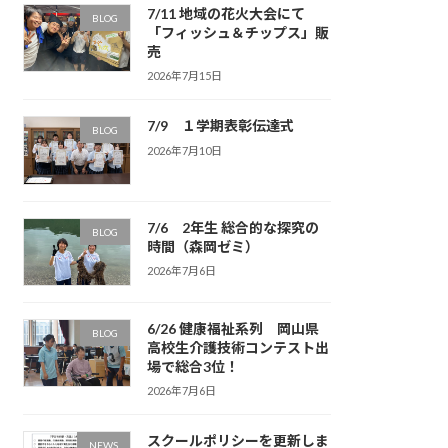
7/11 地域の花火大会にて
BLOG
「フィッシュ＆チップス」販
売
2026年7月15日
7/9 １学期表彰伝達式
BLOG
2026年7月10日
7/6 2年生 総合的な探究の
BLOG
時間（森岡ゼミ）
2026年7月6日
6/26 健康福祉系列 岡山県
BLOG
高校生介護技術コンテスト出
場で総合3位！
2026年7月6日
スクールポリシーを更新しま
NEWS