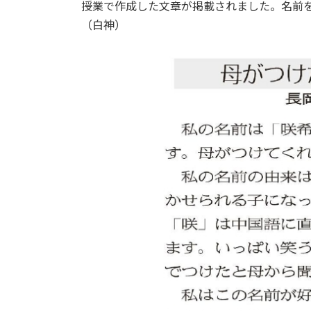
日
授業で作成した文章が掲載されました。名前
時
（白神）
: