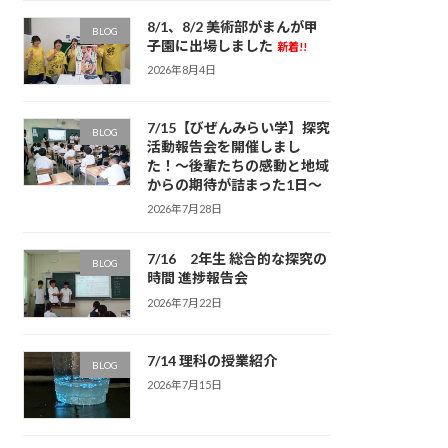
8/1、8/2 美術部がまんが甲
BLOG
子園に出場しました
新着!!
2026年8月4日
7/15【びぜんみらい学】探究
BLOG
活動報告会を開催しまし
た！〜後輩たちの感動と地域
からの期待が詰まった1日〜
2026年7月28日
7/16 2年生 総合的な探究の
BLOG
時間 進捗報告会
2026年7月22日
7/14 理科の授業紹介
BLOG
2026年7月15日