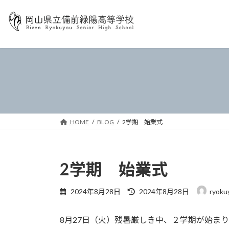
コ
ナ
ン
ビ
テ
ゲ
ン
ー
ツ
シ
へ
ョ
ス
ン
キ
に
ッ
移
プ
動
HOME
BLOG
2学期 始業式
2学期 始業式
最
2024年8月28日
2024年8月28日
ryoku
終
更
8月27日（火）残暑厳しき中、２学期が始ま
新