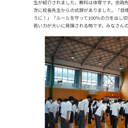
日
生が紹介されました。教科は体育です。忠政
時
次に校長先生からの式辞がありました。「目
:
うに！」「ルールを守って100％の力を出し
若い力が大いに発揮される時です。みなさん