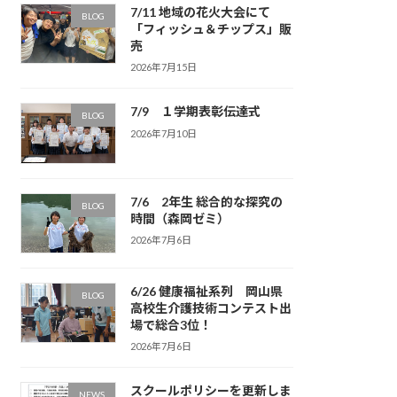
7/11 地域の花火大会にて
BLOG
「フィッシュ＆チップス」販
売
2026年7月15日
7/9 １学期表彰伝達式
BLOG
2026年7月10日
7/6 2年生 総合的な探究の
BLOG
時間（森岡ゼミ）
2026年7月6日
6/26 健康福祉系列 岡山県
BLOG
高校生介護技術コンテスト出
場で総合3位！
2026年7月6日
スクールポリシーを更新しま
NEWS